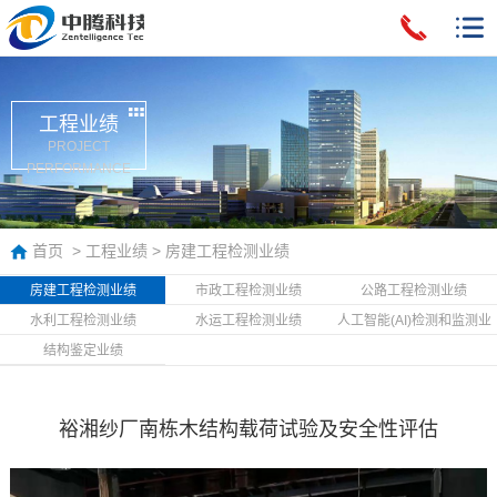
工程业绩
PROJECT
PERFORMANCE
首页
>
工程业绩
>
房建工程检测业绩
房建工程检测业绩
市政工程检测业绩
公路工程检测业绩
水利工程检测业绩
水运工程检测业绩
人工智能(AI)检测和监测业
绩
结构鉴定业绩
裕湘纱厂南栋木结构载荷试验及安全性评估