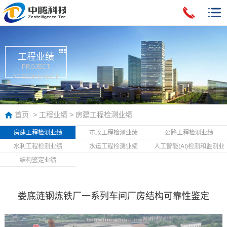
工程业绩
PROJECT
PERFORMANCE
首页
>
工程业绩
>
房建工程检测业绩
房建工程检测业绩
市政工程检测业绩
公路工程检测业绩
水利工程检测业绩
水运工程检测业绩
人工智能(AI)检测和监测业
绩
结构鉴定业绩
娄底涟钢炼铁厂一系列车间厂房结构可靠性鉴定