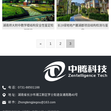
湖南师大附中教学楼结构安全性鉴定检
长沙绿地地产麓湖郡项目结构检测与鉴
测项目
定
«
1
2
3
电 话：0731-88501188
地 址：湖南省长沙市湘江新区学士街道含浦南路40号
邮 件：Zhongtengjiegou@163.com