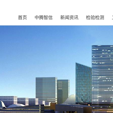
首页
中腾智信
新闻资讯
检验检测