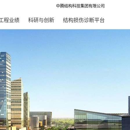
中腾结构科技集团有限公司
工程业绩
科研与创新
结构损伤诊断平台