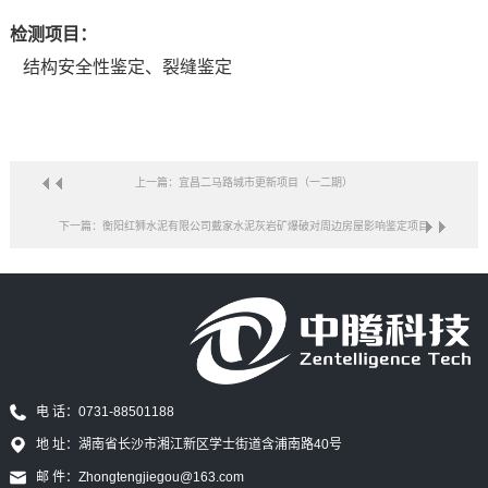
检测项目：
结构安全性鉴定、裂缝鉴定
上一篇：宜昌二马路城市更新项目（一二期）
下一篇：衡阳红狮水泥有限公司戴家水泥灰岩矿爆破对周边房屋影响鉴定项目
电 话：0731-88501188
地 址：湖南省长沙市湘江新区学士街道含浦南路40号
邮 件：Zhongtengjiegou@163.com